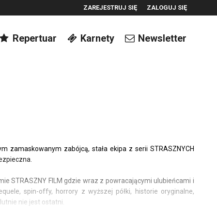
ZAREJESTRUJ SIĘ
ZALOGUJ SIĘ
0
Repertuar
Karnety
Newsletter
0,00
PLN
14
jomym zamaskowanym zabójcą, stała ekipa z serii STRASZNYCH
bezpieczna.
filmie STRASZNY FILM gdzie wraz z powracającymi ulubieńcami i
ele, spin-offy, horrory z wyższej półki, historie oryginalne,
tnie nie jest ostatni.