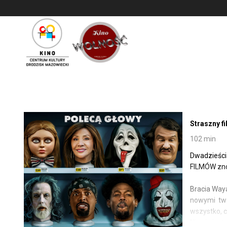
<
'
Straszny fi
102 min
Dwadzieści
FILMÓW znów
Bracia Waya
nowymi twar
wszystko, c
Nic nie jest