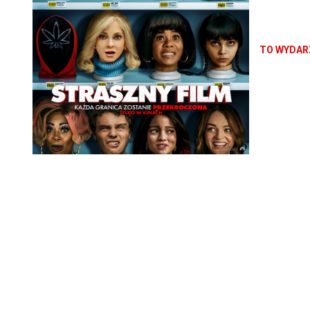
Żaden moty
Każda grani
TO WYDARZ