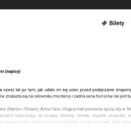
Bilety
lm (napisy)
a sześć lat po tym, jak udało im się uciec przed podejrzanie zna
 znalazła się na celowniku mordercy i żadna seria horrorów nie jest 
ns (Marlon i Shawn), Anna Faris i Regina Hall ponownie łączą siły w 
zami rozpruwają na strzępy rebooty, remaki, requele, prequele, sequ
o zawiera słowo „dziedzictwo” oraz każdy „ostatni rozdział”, który absolu
 święte.