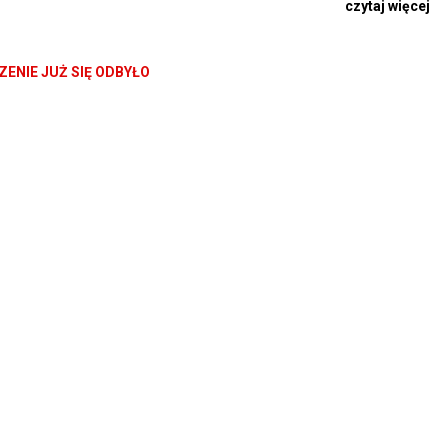
czytaj więcej
w nie przetrwa.
ca zostaje przekroczona.
ENIE JUŻ SIĘ ODBYŁO