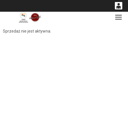
0
Gł
<
'
0,00
Sprzedaż nie jest aktywna.
PLN
14
54