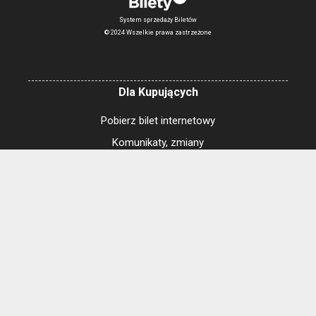
System sprzedaży Biletów
© 2024 Wszelkie prawa zastrzeżone
Dla Kupujących
Pobierz bilet internetowy
Komunikaty, zmiany
Newsletter
Kontakt
Regulamin zakupów internetowych
Polityka cookies