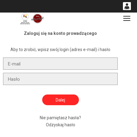
0
Gł
<
'
0,00
Zaloguj się na konto prowadzącego
PLN
Aby to zrobić, wpisz swój login (adres e-mail) i hasło
14
54
Nie pamiętasz hasła?
Odzyskaj hasło