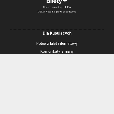
System sprzedaży Biletów
© 2024 Wszelkie prawa zastrzeżone
Dla Kupujących
Pobierz bilet internetowy
Komunikaty, zmiany
Newsletter
Kontakt
Regulamin zakupów internetowych
Polityka cookies