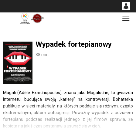
0
Gł
<
'
0,00
PLN
Wypadek fortepianowy
14
53
88 min
Magali (Adèle Exarchopoulos), znana jako Magaloche, to gwiazda
internetu, budująca swoją „karierę” na kontrowersji. Bohaterka
publikuje w sieci materiały, na których poddaje się różnym, często
ekstremalnym, aktom autoagresji. Poważny wypadek z udziałem
fortepianu podczas realizacji jednego z jej filmów sprawia, że
kobieta na jakiś czas postanawia usunąć się w cień.