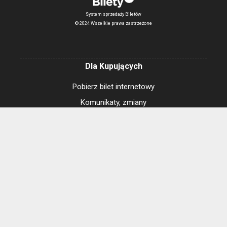
System sprzedaży Biletów
© 2024 Wszelkie prawa zastrzeżone
Dla Kupujących
Pobierz bilet internetowy
Komunikaty, zmiany
Newsletter
Kontakt
Regulamin zakupów internetowych
Polityka cookies