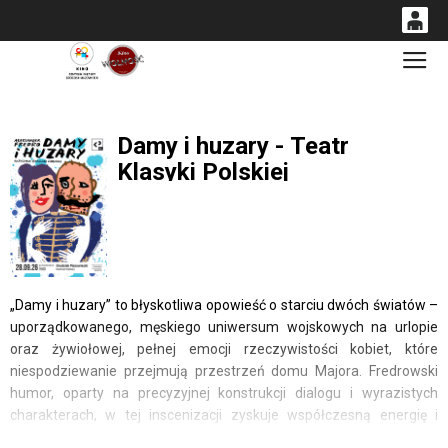
0
Gł
<
'
0,00
PLN
Damy i huzary - Teatr
Klasyki Polskiej
14
53
„Damy i huzary” to błyskotliwa opowieść o starciu dwóch światów –
uporządkowanego, męskiego uniwersum wojskowych na urlopie
oraz żywiołowej, pełnej emocji rzeczywistości kobiet, które
niespodziewanie przejmują przestrzeń domu Majora. Fredrowski
humor, oparty na precyzyjnej konstrukcji dialogu i wyrazistych
charakterach, w tej inscenizacji zyskuje współczesną energię i
świeżość.