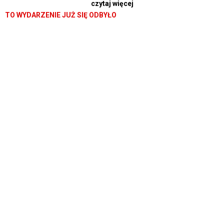
czytaj więcej
zagrożeniami, korzystając ze swoich tajemnych mocy.
TO WYDARZENIE JUŻ SIĘ ODBYŁO