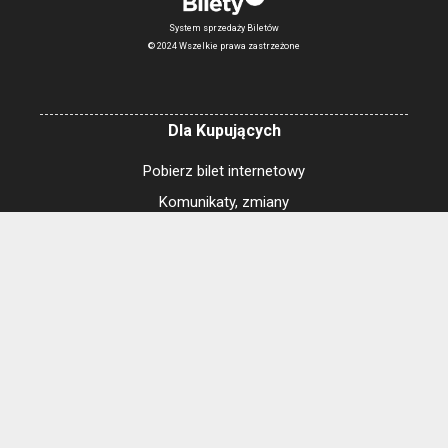
System sprzedaży Biletów
© 2024 Wszelkie prawa zastrzeżone
Dla Kupujących
Pobierz bilet internetowy
Komunikaty, zmiany
Newsletter
Kontakt
Regulamin zakupów internetowych
Polityka cookies