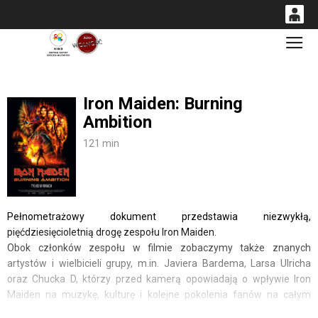
0
Gł
<
'
0,00
PLN
Iron Maiden: Burning
Ambition
14
53
121 min
Pełnometrażowy dokument przedstawia niezwykłą,
pięćdziesięcioletnią drogę zespołu Iron Maiden.
Obok członków zespołu w filmie zobaczymy także znanych
artystów i wielbicieli grupy, m.in. Javiera Bardema, Larsa Ulricha
oraz Chucka D, którzy przed kamerą opowiadają o wpływie Iron
Maiden na muzykę, kulturę i kolejne pokolenia fanów na całym
świecie.