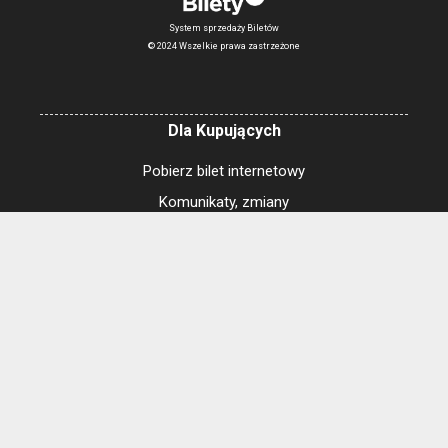
System sprzedaży Biletów
© 2024 Wszelkie prawa zastrzeżone
Dla Kupujących
Pobierz bilet internetowy
Komunikaty, zmiany
Newsletter
Kontakt
Regulamin zakupów internetowych
Polityka cookies