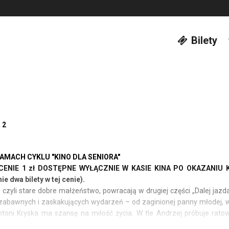
Bilety
 2
AMACH CYKLU "KINO DLA SENIORA"
CENIE 1 zł DOSTĘPNE WYŁĄCZNIE W KASIE KINA PO OKAZANIU K
 dwa bilety w tej cenie).
a, czyli stare dobre małżeństwo, powracają w drugiej części „Dalej ja
 zabawnych i zaskakujących wydarzeń – od zaginionej panny młodej, wz
toni Kryska ma szansę na miłość życia. W tle Andrzej próbuje rato
ała historia prowadzi do wzruszającego finału, w którym miłość, rodzina