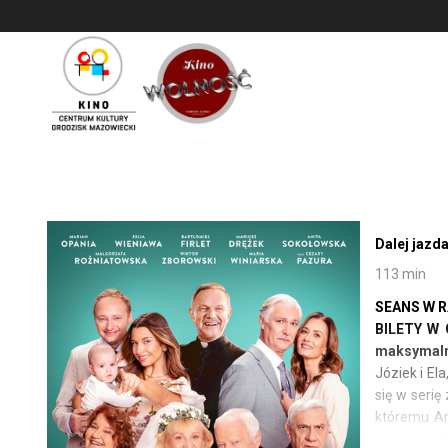
<
'
Dalej jazda
113 min
SEANS W R
BILETY W 
maksymalnie
Józiek i El
się w serię
któremu An
Justynce. C