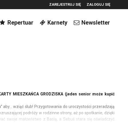
ZAREJESTRUJ SIĘ
ZALOGUJ SIĘ
0
Repertuar
Karnety
Newsletter
0,00
PLN
14
ARTY MIESZKAŃCA GRODZISKA (jeden senior może kupić
zda” aby… wziąć ślub! Przygotowania do uroczystości przeradzają
ruszającej podróży w rodzinne strony, aż po spotkanie, dzięki
wać swoje małżeństwo z Basią, a Sebuś stara się oświadczyć
 i przyjaźń okazują się ważniejsze, niż wszystkie przeciwności.