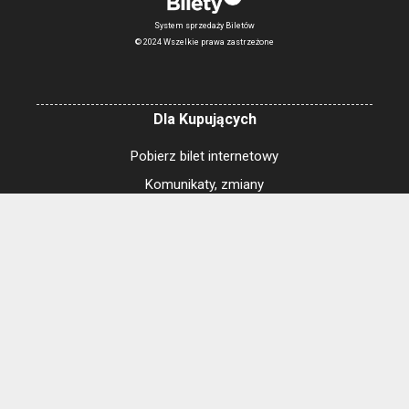
System sprzedaży Biletów
© 2024 Wszelkie prawa zastrzeżone
Dla Kupujących
Pobierz bilet internetowy
Komunikaty, zmiany
Newsletter
Kontakt
Regulamin zakupów internetowych
Polityka cookies