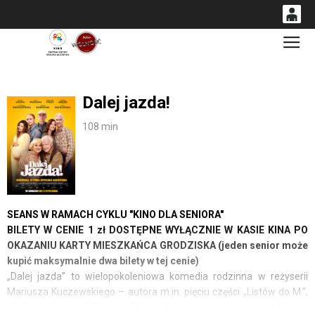
0
Gł
<
'
0,00
PLN
Dalej jazda!
14
54
108 min
SEANS W RAMACH CYKLU "KINO DLA SENIORA"
BILETY W CENIE 1 zł DOSTĘPNE WYŁĄCZNIE W KASIE KINA PO
OKAZANIU KARTY MIESZKAŃCA GRODZISKA (jeden senior może
kupić maksymalnie dwa bilety w tej cenie)
„Dalej jazda” to wielopokoleniowa komedia rodzinna w reżyserii
Mariusza Kuczewskiego – autora m.in. pięciu części „Listów do M.”,
„Znachora” oraz „Dawida i Elfów”. Na ekranie zobaczymy Mariana