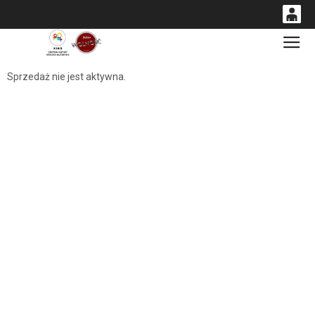
0
Gł
<
'
0,00
Sprzedaż nie jest aktywna.
PLN
14
53