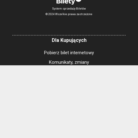
System sprzedaży Biletów
© 2024 Wszelkie prawa zastrzeżone
Dla Kupujących
Pobierz bilet internetowy
Komunikaty, zmiany
Newsletter
Kontakt
Regulamin zakupów internetowych
Polityka cookies