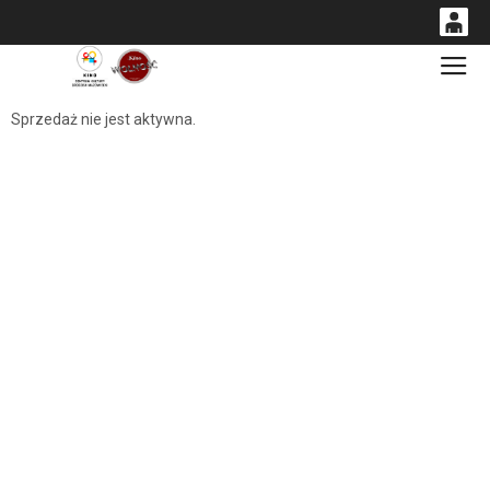
0
Gł
<
'
0,00
Sprzedaż nie jest aktywna.
PLN
14
53