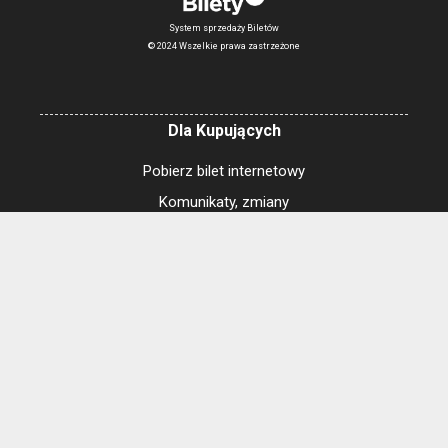
System sprzedaży Biletów
© 2024 Wszelkie prawa zastrzeżone
Dla Kupujących
Pobierz bilet internetowy
Komunikaty, zmiany
Newsletter
Kontakt
Regulamin zakupów internetowych
Polityka cookies