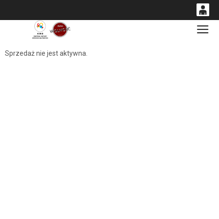
0
Gł
<
'
0,00
Sprzedaż nie jest aktywna.
PLN
14
54