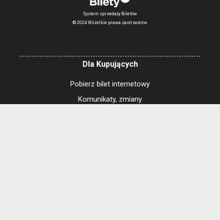
System sprzedaży Biletów
© 2024 Wszelkie prawa zastrzeżone
Dla Kupujących
Pobierz bilet internetowy
Komunikaty, zmiany
Newsletter
Kontakt
Regulamin zakupów internetowych
Polityka cookies