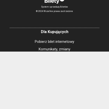
System sprzedaży Biletów
© 2024 Wszelkie prawa zastrzeżone
Dla Kupujących
Pobierz bilet internetowy
Komunikaty, zmiany
Newsletter
Kontakt
Regulamin zakupów internetowych
Polityka cookies