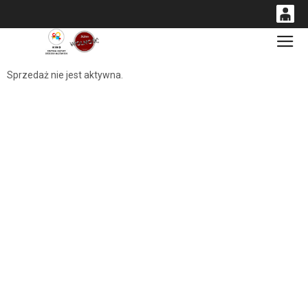
0
Gł
<
'
0,00
Sprzedaż nie jest aktywna.
PLN
14
54