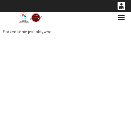
0
Gł
<
'
0,00
Sprzedaż nie jest aktywna.
PLN
14
54