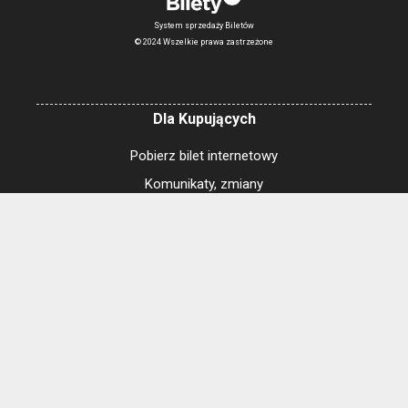
System sprzedaży Biletów
© 2024 Wszelkie prawa zastrzeżone
Dla Kupujących
Pobierz bilet internetowy
Komunikaty, zmiany
Newsletter
Kontakt
Regulamin zakupów internetowych
Polityka cookies