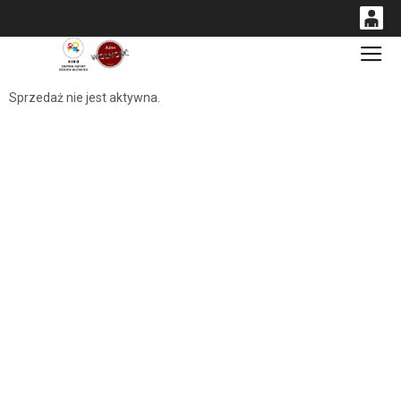
0
Gł
<
'
0,00
Sprzedaż nie jest aktywna.
PLN
14
53