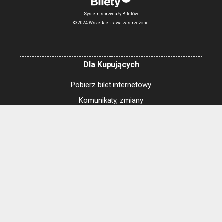
System sprzedaży Biletów
© 2024 Wszelkie prawa zastrzeżone
Dla Kupujących
Pobierz bilet internetowy
Komunikaty, zmiany
Newsletter
Kontakt
Regulamin zakupów internetowych
Polityka cookies