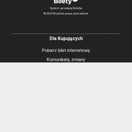
System sprzedaży Biletów
© 2024 Wszelkie prawa zastrzeżone
Dla Kupujących
Pobierz bilet internetowy
Komunikaty, zmiany
Newsletter
Kontakt
Regulamin zakupów internetowych
Polityka cookies