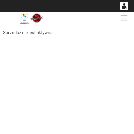
0
Gł
<
'
0,00
Sprzedaż nie jest aktywna.
PLN
14
54