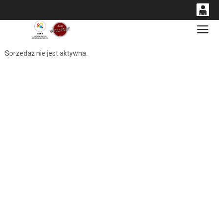
0
Gł
<
'
0,00
Sprzedaż nie jest aktywna.
PLN
14
53