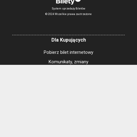
System sprzedaży Biletów
© 2024 Wszelkie prawa zastrzeżone
Dla Kupujących
Pobierz bilet internetowy
Komunikaty, zmiany
Newsletter
Kontakt
Regulamin zakupów internetowych
Polityka cookies