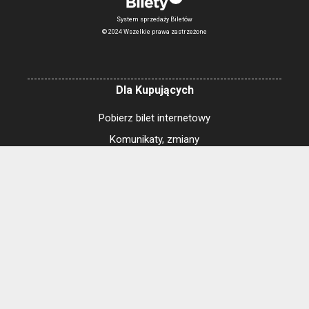
System sprzedaży Biletów
© 2024 Wszelkie prawa zastrzeżone
Dla Kupujących
Pobierz bilet internetowy
Komunikaty, zmiany
Newsletter
Kontakt
Regulamin zakupów internetowych
Polityka cookies