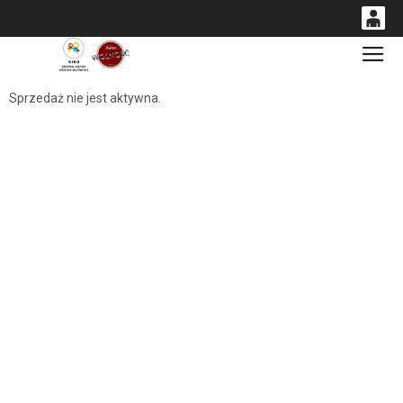
0
Gł
<
'
0,00
Sprzedaż nie jest aktywna.
PLN
14
54