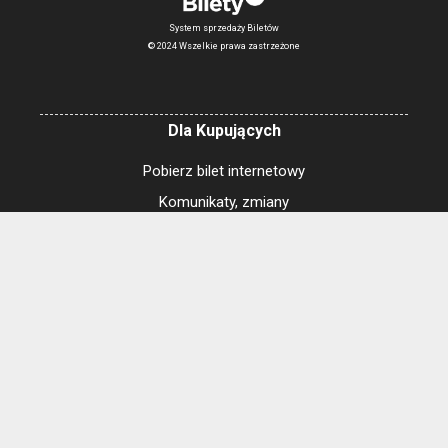
System sprzedaży Biletów
© 2024 Wszelkie prawa zastrzeżone
Dla Kupujących
Pobierz bilet internetowy
Komunikaty, zmiany
Newsletter
Kontakt
Regulamin zakupów internetowych
Polityka cookies