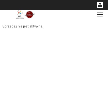
0
Gł
<
'
0,00
Sprzedaż nie jest aktywna.
PLN
14
54