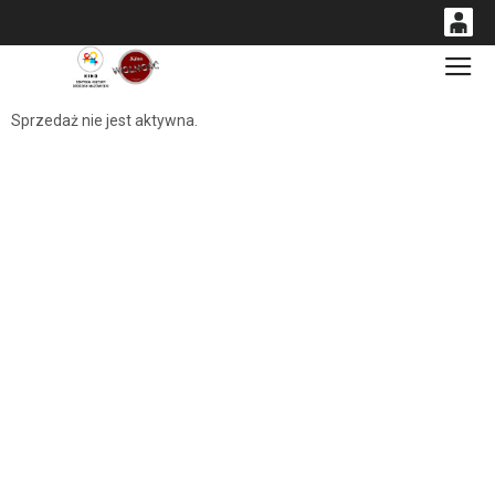
0
Gł
<
'
0,00
Sprzedaż nie jest aktywna.
PLN
14
54