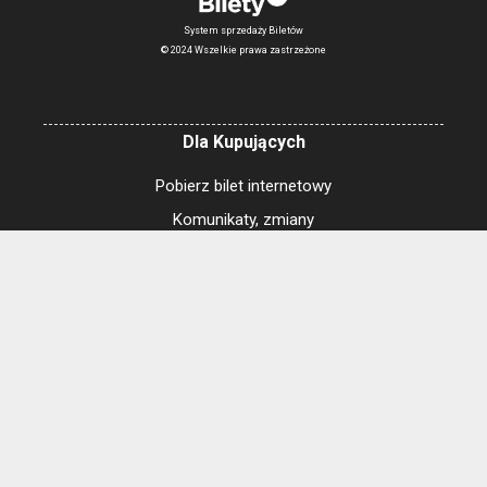
System sprzedaży Biletów
© 2024 Wszelkie prawa zastrzeżone
Dla Kupujących
Pobierz bilet internetowy
Komunikaty, zmiany
Newsletter
Kontakt
Regulamin zakupów internetowych
Polityka cookies