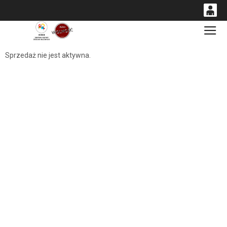
0
Gł
<
'
0,00
Sprzedaż nie jest aktywna.
PLN
14
54