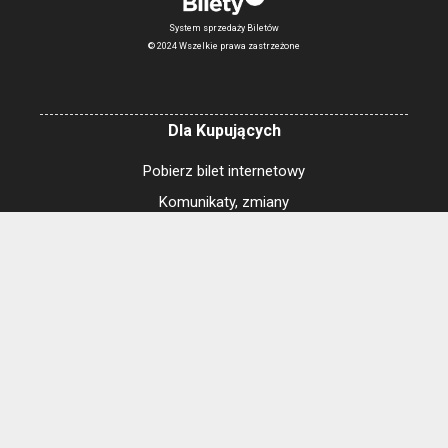
System sprzedaży Biletów
© 2024 Wszelkie prawa zastrzeżone
Dla Kupujących
Pobierz bilet internetowy
Komunikaty, zmiany
Newsletter
Kontakt
Regulamin zakupów internetowych
Polityka cookies