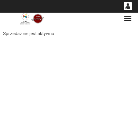
0
Gł
<
'
0,00
Sprzedaż nie jest aktywna.
PLN
14
54