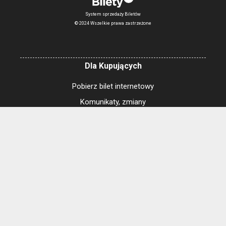
System sprzedaży Biletów
© 2024 Wszelkie prawa zastrzeżone
Dla Kupujących
Pobierz bilet internetowy
Komunikaty, zmiany
Newsletter
Kontakt
Regulamin zakupów internetowych
Polityka cookies