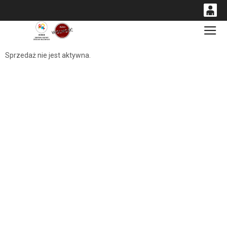
0
Gł
<
'
0,00
Sprzedaż nie jest aktywna.
PLN
14
53