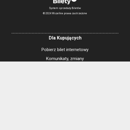
System sprzedaży Biletów
© 2024 Wszelkie prawa zastrzeżone
Dla Kupujących
Pobierz bilet internetowy
Komunikaty, zmiany
Newsletter
Kontakt
Regulamin zakupów internetowych
Polityka cookies