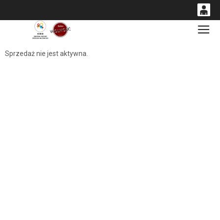
0
Gł
<
'
0,00
Sprzedaż nie jest aktywna.
PLN
14
54