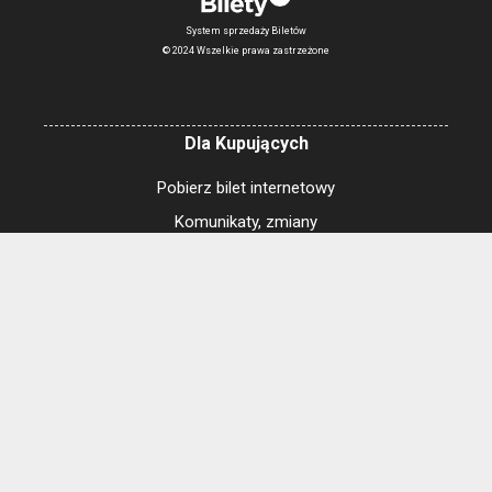
System sprzedaży Biletów
© 2024 Wszelkie prawa zastrzeżone
Dla Kupujących
Pobierz bilet internetowy
Komunikaty, zmiany
Newsletter
Kontakt
Regulamin zakupów internetowych
Polityka cookies