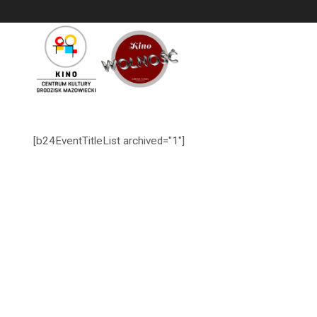
<
'
[b24EventTitleList archived="1"]