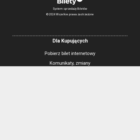
System sprzedaży Biletów
© 2024 Wszelkie prawa zastrzeżone
Dla Kupujących
Pobierz bilet internetowy
Komunikaty, zmiany
Newsletter
Kontakt
Regulamin zakupów internetowych
Polityka cookies